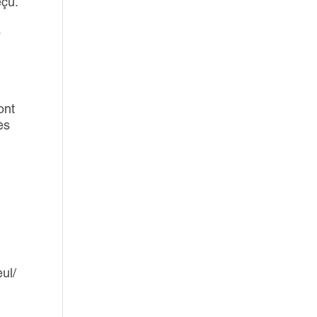
eçu.
s
ont
ès
ul/