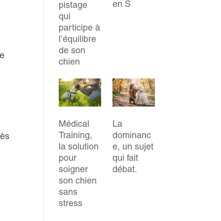
en S
pistage
qui
participe à
l’équilibre
de son
re
chien
Médical
La
Training,
dominanc
rès
la solution
e, un sujet
pour
qui fait
soigner
débat.
son chien
sans
stress