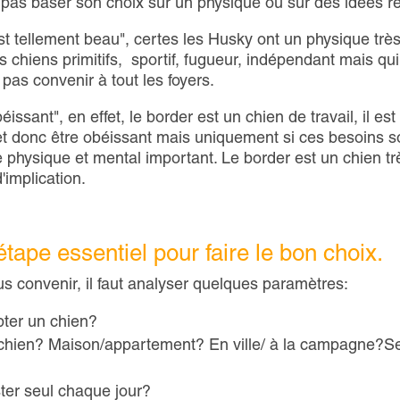
aut pas baser son choix sur un physique ou sur des idées r
'est tellement beau", certes les Husky ont un physique trè
 chiens primitifs, sportif, fugueur, indépendant mais qui
 pas convenir à tout les foyers.
éissant", en effet, le border est un chien de travail, il est
t donc être obéissant mais uniquement si ces besoins s
physique et mental important. Le border est un chien tr
implication.
tape essentiel pour faire le bon choix.
us convenir, il faut analyser quelques paramètres:
pter un chien?
 chien? Maison/appartement? En ville/ à la campagne?Se
ter seul chaque jour?