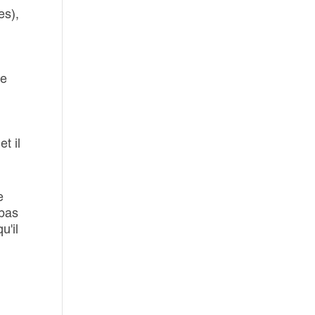
es),
ue
t il
e
(pas
u'il