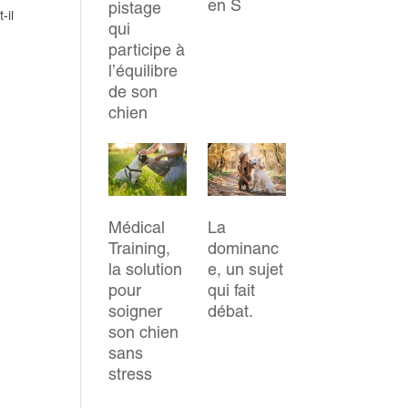
en S
pistage
-il
qui
participe à
l’équilibre
de son
chien
Médical
La
Training,
dominanc
la solution
e, un sujet
pour
qui fait
soigner
débat.
son chien
sans
stress